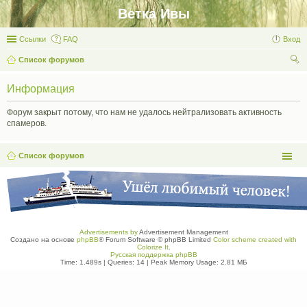
Ветка Ивы
Ссылки
FAQ
Вход
Список форумов
ои
Информация
ск
Форум закрыт потому, что нам не удалось нейтрализовать активность
спамеров.
Список форумов
Advertisements by
Advertisement Management
Создано на основе
phpBB
® Forum Software © phpBB Limited
Color scheme created with
Colorize It
.
Русская поддержка phpBB
Time: 1.489s
|
Queries: 14
| Peak Memory Usage: 2.81 МБ