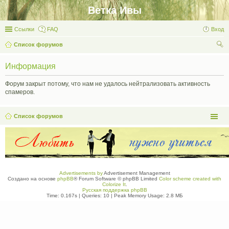
Ветка Ивы
Ссылки
FAQ
Вход
Список форумов
ои
Информация
ск
Форум закрыт потому, что нам не удалось нейтрализовать активность
спамеров.
Список форумов
Advertisements by
Advertisement Management
Создано на основе
phpBB
® Forum Software © phpBB Limited
Color scheme created with
Colorize It
.
Русская поддержка phpBB
Time: 0.167s
|
Queries: 10
| Peak Memory Usage: 2.8 МБ