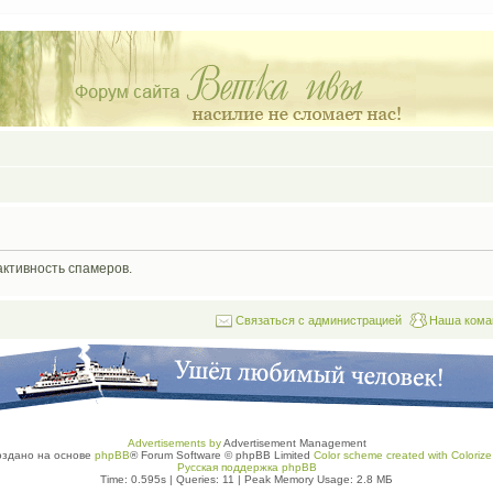
активность спамеров.
Связаться с администрацией
Наша кома
Advertisements by
Advertisement Management
оздано на основе
phpBB
® Forum Software © phpBB Limited
Color scheme created with Colorize 
Русская поддержка phpBB
Time: 0.595s
|
Queries: 11
| Peak Memory Usage: 2.8 МБ