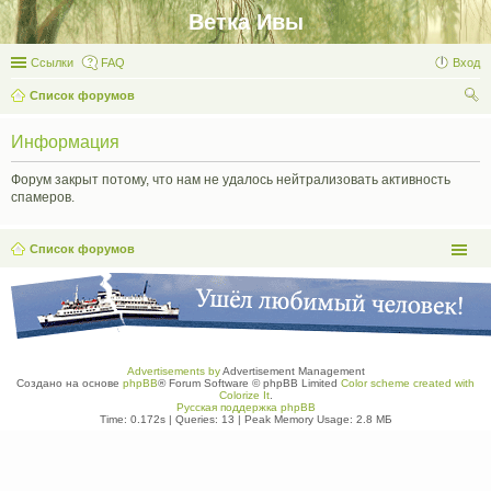
Ветка Ивы
Ссылки
FAQ
Вход
Список форумов
ои
Информация
ск
Форум закрыт потому, что нам не удалось нейтрализовать активность
спамеров.
Список форумов
Advertisements by
Advertisement Management
Создано на основе
phpBB
® Forum Software © phpBB Limited
Color scheme created with
Colorize It
.
Русская поддержка phpBB
Time: 0.172s
|
Queries: 13
| Peak Memory Usage: 2.8 МБ