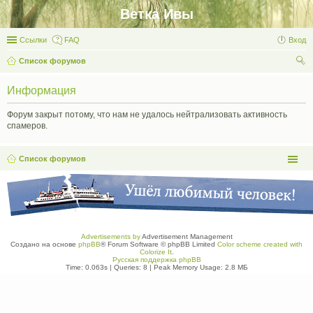
Ветка Ивы
Ссылки
FAQ
Вход
Список форумов
ои
Информация
ск
Форум закрыт потому, что нам не удалось нейтрализовать активность
спамеров.
Список форумов
Advertisements by
Advertisement Management
Создано на основе
phpBB
® Forum Software © phpBB Limited
Color scheme created with
Colorize It
.
Русская поддержка phpBB
Time: 0.063s
|
Queries: 8
| Peak Memory Usage: 2.8 МБ