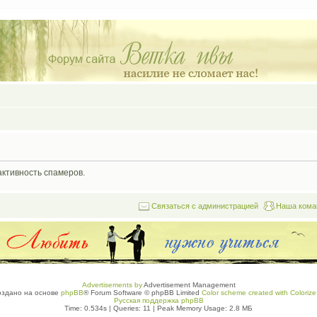
активность спамеров.
Связаться с администрацией
Наша кома
Advertisements by
Advertisement Management
оздано на основе
phpBB
® Forum Software © phpBB Limited
Color scheme created with Colorize 
Русская поддержка phpBB
Time: 0.534s
|
Queries: 11
| Peak Memory Usage: 2.8 МБ