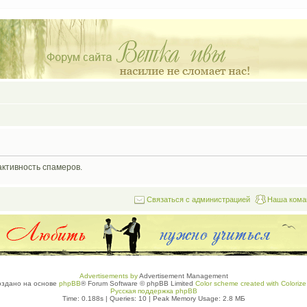
активность спамеров.
Связаться с администрацией
Наша кома
Advertisements by
Advertisement Management
оздано на основе
phpBB
® Forum Software © phpBB Limited
Color scheme created with Colorize 
Русская поддержка phpBB
Time: 0.188s
|
Queries: 10
| Peak Memory Usage: 2.8 МБ