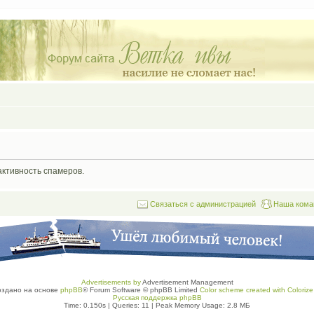
активность спамеров.
Связаться с администрацией
Наша кома
Advertisements by
Advertisement Management
оздано на основе
phpBB
® Forum Software © phpBB Limited
Color scheme created with Colorize 
Русская поддержка phpBB
Time: 0.150s
|
Queries: 11
| Peak Memory Usage: 2.8 МБ