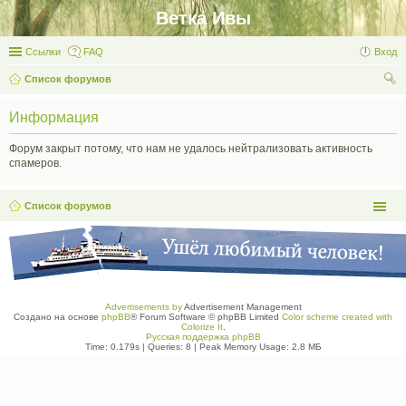
Ветка Ивы
Ссылки
FAQ
Вход
Список форумов
ои
Информация
ск
Форум закрыт потому, что нам не удалось нейтрализовать активность
спамеров.
Список форумов
Advertisements by
Advertisement Management
Создано на основе
phpBB
® Forum Software © phpBB Limited
Color scheme created with
Colorize It
.
Русская поддержка phpBB
Time: 0.179s
|
Queries: 8
| Peak Memory Usage: 2.8 МБ