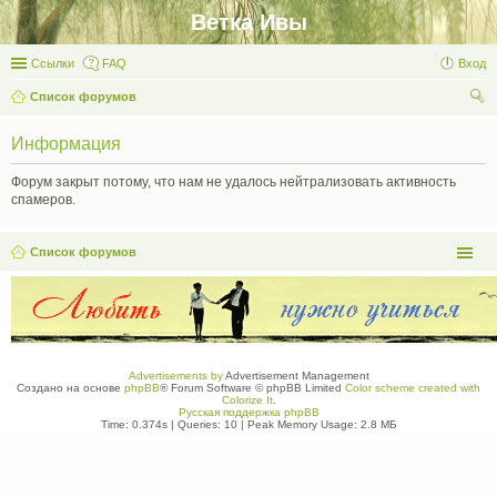
Ветка Ивы
Ссылки
FAQ
Вход
Список форумов
ои
Информация
ск
Форум закрыт потому, что нам не удалось нейтрализовать активность
спамеров.
Список форумов
Advertisements by
Advertisement Management
Создано на основе
phpBB
® Forum Software © phpBB Limited
Color scheme created with
Colorize It
.
Русская поддержка phpBB
Time: 0.374s
|
Queries: 10
| Peak Memory Usage: 2.8 МБ