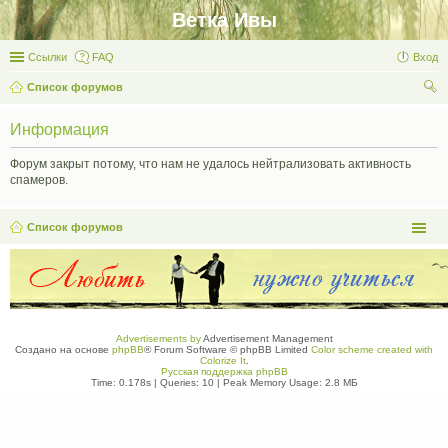
Ветка Ивы
Ссылки
FAQ
Вход
Список форумов
ои
Информация
ск
Форум закрыт потому, что нам не удалось нейтрализовать активность
спамеров.
Список форумов
Advertisements by
Advertisement Management
Создано на основе
phpBB
® Forum Software © phpBB Limited
Color scheme created with
Colorize It
.
Русская поддержка phpBB
Time: 0.178s
|
Queries: 10
| Peak Memory Usage: 2.8 МБ