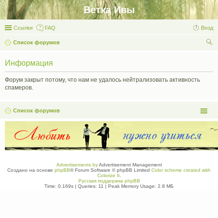
Ветка Ивы
Ссылки
FAQ
Вход
Список форумов
ои
Информация
ск
Форум закрыт потому, что нам не удалось нейтрализовать активность
спамеров.
Список форумов
Advertisements by
Advertisement Management
Создано на основе
phpBB
® Forum Software © phpBB Limited
Color scheme created with
Colorize It
.
Русская поддержка phpBB
Time: 0.169s
|
Queries: 11
| Peak Memory Usage: 2.8 МБ