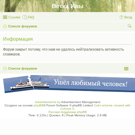
Ветка Ивы
Ссылки
FAQ
Вход
Список форумов
ои
Информация
ск
Форум закрыт потому, что нам не удалось нейтрализовать активность
спамеров.
Список форумов
Advertisements by
Advertisement Management
Создано на основе
phpBB
® Forum Software © phpBB Limited
Color scheme created with
Colorize It
.
Русская поддержка phpBB
Time: 0.125s
|
Queries: 8
| Peak Memory Usage: 2.8 МБ