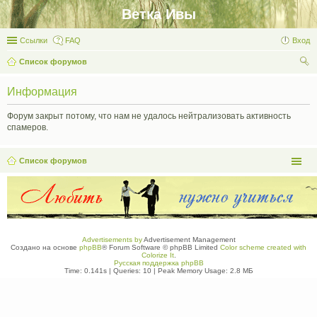
Ветка Ивы
Ссылки
FAQ
Вход
Список форумов
ои
Информация
ск
Форум закрыт потому, что нам не удалось нейтрализовать активность
спамеров.
Список форумов
Advertisements by
Advertisement Management
Создано на основе
phpBB
® Forum Software © phpBB Limited
Color scheme created with
Colorize It
.
Русская поддержка phpBB
Time: 0.141s
|
Queries: 10
| Peak Memory Usage: 2.8 МБ