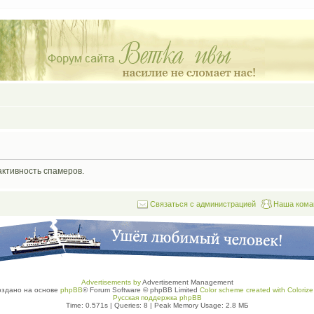
активность спамеров.
Связаться с администрацией
Наша кома
Advertisements by
Advertisement Management
оздано на основе
phpBB
® Forum Software © phpBB Limited
Color scheme created with Colorize 
Русская поддержка phpBB
Time: 0.571s
|
Queries: 8
| Peak Memory Usage: 2.8 МБ