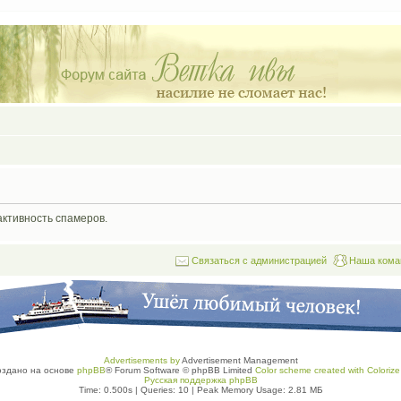
активность спамеров.
Связаться с администрацией
Наша кома
Advertisements by
Advertisement Management
оздано на основе
phpBB
® Forum Software © phpBB Limited
Color scheme created with Colorize 
Русская поддержка phpBB
Time: 0.500s
|
Queries: 10
| Peak Memory Usage: 2.81 МБ