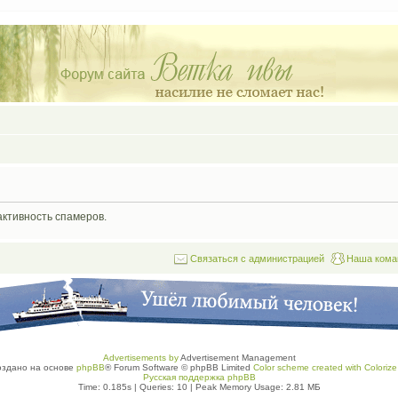
активность спамеров.
Связаться с администрацией
Наша кома
Advertisements by
Advertisement Management
оздано на основе
phpBB
® Forum Software © phpBB Limited
Color scheme created with Colorize 
Русская поддержка phpBB
Time: 0.185s
|
Queries: 10
| Peak Memory Usage: 2.81 МБ