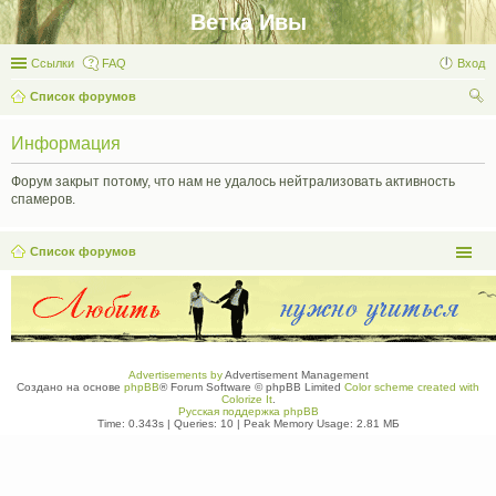
Ветка Ивы
Ссылки
FAQ
Вход
Список форумов
ои
Информация
ск
Форум закрыт потому, что нам не удалось нейтрализовать активность
спамеров.
Список форумов
Advertisements by
Advertisement Management
Создано на основе
phpBB
® Forum Software © phpBB Limited
Color scheme created with
Colorize It
.
Русская поддержка phpBB
Time: 0.343s
|
Queries: 10
| Peak Memory Usage: 2.81 МБ