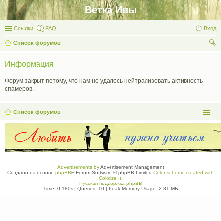
Ветка Ивы
Ссылки
FAQ
Вход
Список форумов
ои
Информация
ск
Форум закрыт потому, что нам не удалось нейтрализовать активность
спамеров.
Список форумов
Advertisements by
Advertisement Management
Создано на основе
phpBB
® Forum Software © phpBB Limited
Color scheme created with
Colorize It
.
Русская поддержка phpBB
Time: 0.180s
|
Queries: 10
| Peak Memory Usage: 2.81 МБ