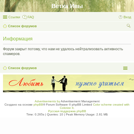
Ветка Ивы
Ссылки
FAQ
Вход
Список форумов
ои
Информация
ск
Форум закрыт потому, что нам не удалось нейтрализовать активность
спамеров.
Список форумов
Advertisements by
Advertisement Management
Создано на основе
phpBB
® Forum Software © phpBB Limited
Color scheme created with
Colorize It
.
Русская поддержка phpBB
Time: 0.265s
|
Queries: 10
| Peak Memory Usage: 2.81 МБ