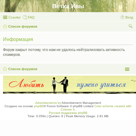
Ветка Ивы
Ссылки
FAQ
Вход
Список форумов
ои
Информация
ск
Форум закрыт потому, что нам не удалось нейтрализовать активность
спамеров.
Список форумов
Advertisements by
Advertisement Management
Создано на основе
phpBB
® Forum Software © phpBB Limited
Color scheme created with
Colorize It
.
Русская поддержка phpBB
Time: 0.059s
|
Queries: 8
| Peak Memory Usage: 2.81 МБ