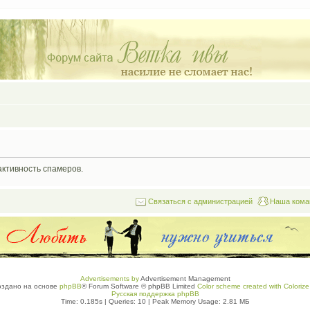
активность спамеров.
Связаться с администрацией
Наша кома
Advertisements by
Advertisement Management
оздано на основе
phpBB
® Forum Software © phpBB Limited
Color scheme created with Colorize 
Русская поддержка phpBB
Time: 0.185s
|
Queries: 10
| Peak Memory Usage: 2.81 МБ