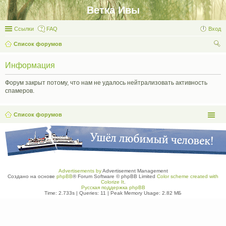
Ветка Ивы
Ссылки
FAQ
Вход
Список форумов
ои
Информация
ск
Форум закрыт потому, что нам не удалось нейтрализовать активность
спамеров.
Список форумов
Advertisements by
Advertisement Management
Создано на основе
phpBB
® Forum Software © phpBB Limited
Color scheme created with
Colorize It
.
Русская поддержка phpBB
Time: 2.733s
|
Queries: 11
| Peak Memory Usage: 2.82 МБ