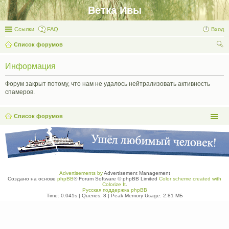
Ветка Ивы
Ссылки
FAQ
Вход
Список форумов
ои
Информация
ск
Форум закрыт потому, что нам не удалось нейтрализовать активность
спамеров.
Список форумов
Advertisements by
Advertisement Management
Создано на основе
phpBB
® Forum Software © phpBB Limited
Color scheme created with
Colorize It
.
Русская поддержка phpBB
Time: 0.041s
|
Queries: 8
| Peak Memory Usage: 2.81 МБ