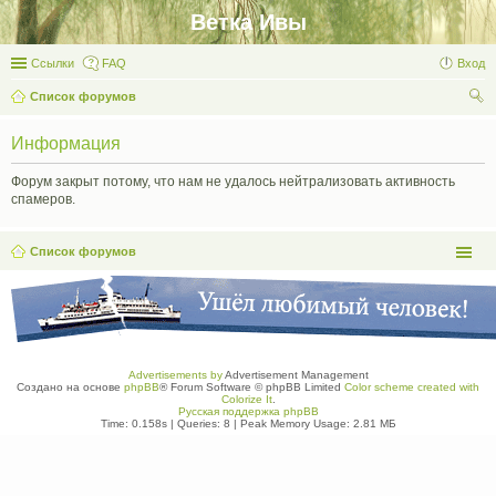
Ветка Ивы
Ссылки
FAQ
Вход
Список форумов
ои
Информация
ск
Форум закрыт потому, что нам не удалось нейтрализовать активность
спамеров.
Список форумов
Advertisements by
Advertisement Management
Создано на основе
phpBB
® Forum Software © phpBB Limited
Color scheme created with
Colorize It
.
Русская поддержка phpBB
Time: 0.158s
|
Queries: 8
| Peak Memory Usage: 2.81 МБ