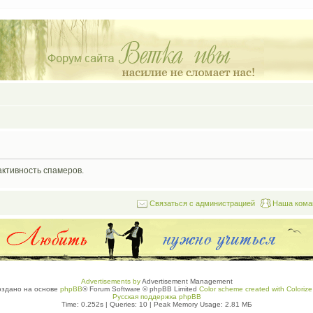
активность спамеров.
Связаться с администрацией
Наша кома
Advertisements by
Advertisement Management
оздано на основе
phpBB
® Forum Software © phpBB Limited
Color scheme created with Colorize 
Русская поддержка phpBB
Time: 0.252s
|
Queries: 10
| Peak Memory Usage: 2.81 МБ