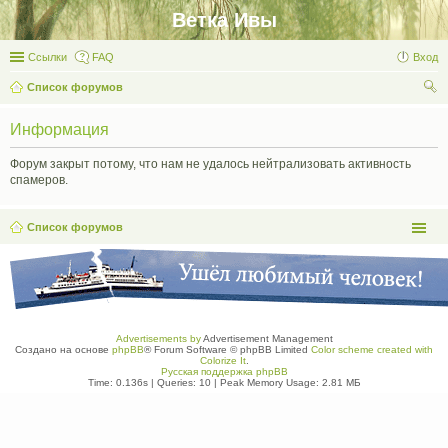
Ветка Ивы
Ссылки
FAQ
Вход
Список форумов
ои
Информация
ск
Форум закрыт потому, что нам не удалось нейтрализовать активность
спамеров.
Список форумов
Advertisements by
Advertisement Management
Создано на основе
phpBB
® Forum Software © phpBB Limited
Color scheme created with
Colorize It
.
Русская поддержка phpBB
Time: 0.136s
|
Queries: 10
| Peak Memory Usage: 2.81 МБ