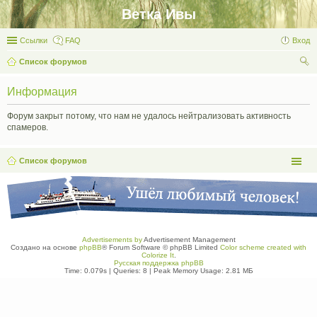
Ветка Ивы
Ссылки
FAQ
Вход
Список форумов
ои
Информация
ск
Форум закрыт потому, что нам не удалось нейтрализовать активность
спамеров.
Список форумов
Advertisements by
Advertisement Management
Создано на основе
phpBB
® Forum Software © phpBB Limited
Color scheme created with
Colorize It
.
Русская поддержка phpBB
Time: 0.079s
|
Queries: 8
| Peak Memory Usage: 2.81 МБ