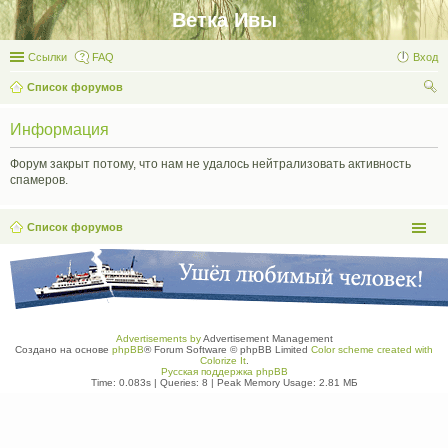
Ветка Ивы
Ссылки
FAQ
Вход
Список форумов
ои
Информация
ск
Форум закрыт потому, что нам не удалось нейтрализовать активность
спамеров.
Список форумов
Advertisements by
Advertisement Management
Создано на основе
phpBB
® Forum Software © phpBB Limited
Color scheme created with
Colorize It
.
Русская поддержка phpBB
Time: 0.083s
|
Queries: 8
| Peak Memory Usage: 2.81 МБ