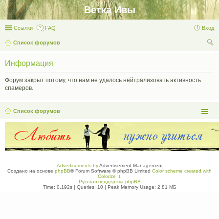
Ветка Ивы
Ссылки
FAQ
Вход
Список форумов
ои
Информация
ск
Форум закрыт потому, что нам не удалось нейтрализовать активность
спамеров.
Список форумов
Advertisements by
Advertisement Management
Создано на основе
phpBB
® Forum Software © phpBB Limited
Color scheme created with
Colorize It
.
Русская поддержка phpBB
Time: 0.192s
|
Queries: 10
| Peak Memory Usage: 2.81 МБ