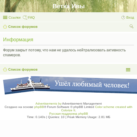
Ветка Ивы
Ссылки
FAQ
Вход
Список форумов
ои
Информация
ск
Форум закрыт потому, что нам не удалось нейтрализовать активность
спамеров.
Список форумов
Advertisements by
Advertisement Management
Создано на основе
phpBB
® Forum Software © phpBB Limited
Color scheme created with
Colorize It
.
Русская поддержка phpBB
Time: 0.140s
|
Queries: 10
| Peak Memory Usage: 2.81 МБ