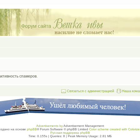
активность спамеров.
Связаться с администрацией
Наша кома
Advertisements by
Advertisement Management
оздано на основе
phpBB
® Forum Software © phpBB Limited
Color scheme created with Colorize 
Русская поддержка phpBB
Time: 0.155s
|
Queries: 8
| Peak Memory Usage: 2.81 МБ