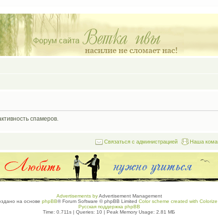
активность спамеров.
Связаться с администрацией
Наша кома
Advertisements by
Advertisement Management
оздано на основе
phpBB
® Forum Software © phpBB Limited
Color scheme created with Colorize 
Русская поддержка phpBB
Time: 0.711s
|
Queries: 10
| Peak Memory Usage: 2.81 МБ