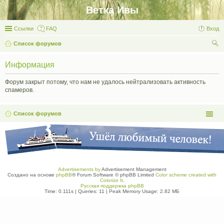
Ветка Ивы
Ссылки
FAQ
Вход
Список форумов
ои
Информация
ск
Форум закрыт потому, что нам не удалось нейтрализовать активность
спамеров.
Список форумов
Advertisements by
Advertisement Management
Создано на основе
phpBB
® Forum Software © phpBB Limited
Color scheme created with
Colorize It
.
Русская поддержка phpBB
Time: 0.111s
|
Queries: 11
| Peak Memory Usage: 2.82 МБ