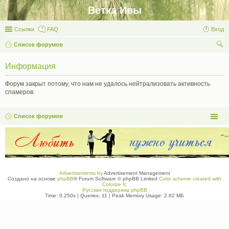
Ветка Ивы
Ссылки
FAQ
Вход
Список форумов
ои
Информация
ск
Форум закрыт потому, что нам не удалось нейтрализовать активность
спамеров.
Список форумов
Advertisements by
Advertisement Management
Создано на основе
phpBB
® Forum Software © phpBB Limited
Color scheme created with
Colorize It
.
Русская поддержка phpBB
Time: 0.250s
|
Queries: 11
| Peak Memory Usage: 2.82 МБ