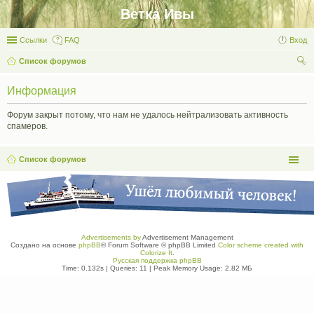
Ветка Ивы
Ссылки
FAQ
Вход
Список форумов
ои
Информация
ск
Форум закрыт потому, что нам не удалось нейтрализовать активность
спамеров.
Список форумов
Advertisements by
Advertisement Management
Создано на основе
phpBB
® Forum Software © phpBB Limited
Color scheme created with
Colorize It
.
Русская поддержка phpBB
Time: 0.132s
|
Queries: 11
| Peak Memory Usage: 2.82 МБ