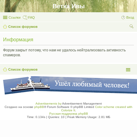
Ветка Ивы
Ссылки
FAQ
Вход
Список форумов
ои
Информация
ск
Форум закрыт потому, что нам не удалось нейтрализовать активность
спамеров.
Список форумов
Advertisements by
Advertisement Management
Создано на основе
phpBB
® Forum Software © phpBB Limited
Color scheme created with
Colorize It
.
Русская поддержка phpBB
Time: 0.134s
|
Queries: 10
| Peak Memory Usage: 2.81 МБ