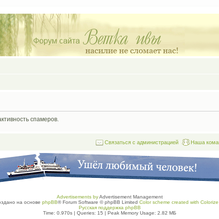
активность спамеров.
Связаться с администрацией
Наша кома
Advertisements by
Advertisement Management
оздано на основе
phpBB
® Forum Software © phpBB Limited
Color scheme created with Colorize 
Русская поддержка phpBB
Time: 0.970s
|
Queries: 15
| Peak Memory Usage: 2.82 МБ