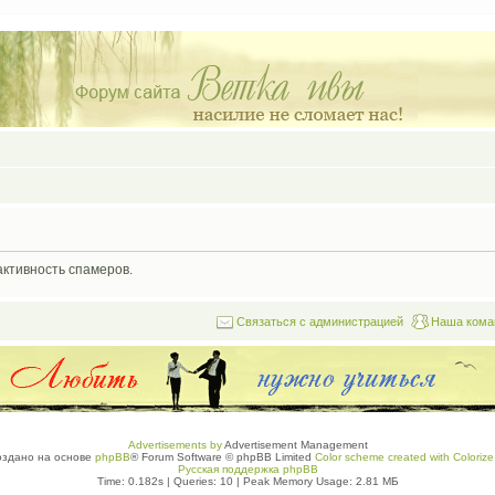
активность спамеров.
Связаться с администрацией
Наша кома
Advertisements by
Advertisement Management
оздано на основе
phpBB
® Forum Software © phpBB Limited
Color scheme created with Colorize 
Русская поддержка phpBB
Time: 0.182s
|
Queries: 10
| Peak Memory Usage: 2.81 МБ