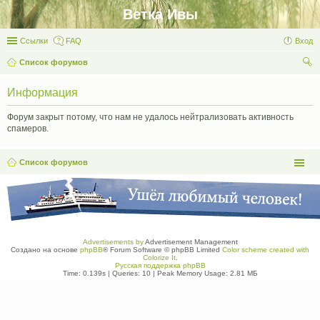
Ветка Ивы
Ссылки
FAQ
Вход
Список форумов
ои
Информация
ск
Форум закрыт потому, что нам не удалось нейтрализовать активность
спамеров.
Список форумов
Advertisements by
Advertisement Management
Создано на основе
phpBB
® Forum Software © phpBB Limited
Color scheme created with
Colorize It
.
Русская поддержка phpBB
Time: 0.139s
|
Queries: 10
| Peak Memory Usage: 2.81 МБ