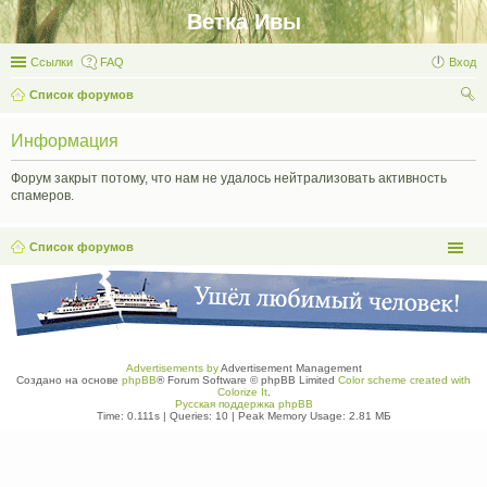
Ветка Ивы
Ссылки
FAQ
Вход
Список форумов
ои
Информация
ск
Форум закрыт потому, что нам не удалось нейтрализовать активность
спамеров.
Список форумов
Advertisements by
Advertisement Management
Создано на основе
phpBB
® Forum Software © phpBB Limited
Color scheme created with
Colorize It
.
Русская поддержка phpBB
Time: 0.111s
|
Queries: 10
| Peak Memory Usage: 2.81 МБ