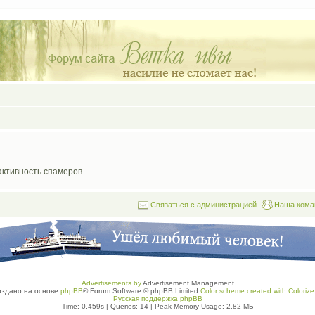
активность спамеров.
Связаться с администрацией
Наша кома
Advertisements by
Advertisement Management
оздано на основе
phpBB
® Forum Software © phpBB Limited
Color scheme created with Colorize 
Русская поддержка phpBB
Time: 0.459s
|
Queries: 14
| Peak Memory Usage: 2.82 МБ