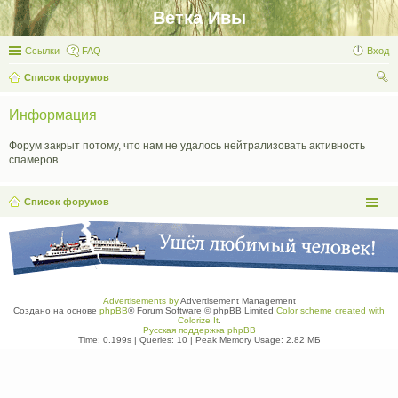
Ветка Ивы
Ссылки
FAQ
Вход
Список форумов
ои
Информация
ск
Форум закрыт потому, что нам не удалось нейтрализовать активность
спамеров.
Список форумов
Advertisements by
Advertisement Management
Создано на основе
phpBB
® Forum Software © phpBB Limited
Color scheme created with
Colorize It
.
Русская поддержка phpBB
Time: 0.199s
|
Queries: 10
| Peak Memory Usage: 2.82 МБ