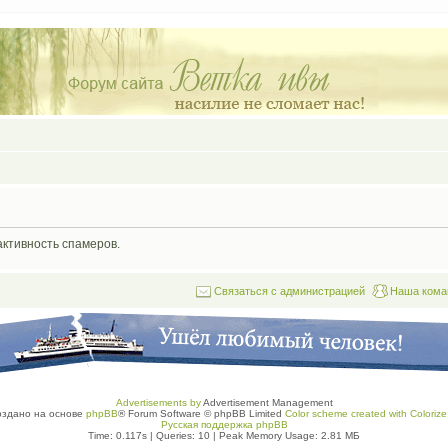
активность спамеров.
Связаться с администрацией
Наша кома
Advertisements by
Advertisement Management
оздано на основе
phpBB
® Forum Software © phpBB Limited
Color scheme created with Colorize 
Русская поддержка phpBB
Time: 0.117s
|
Queries: 10
| Peak Memory Usage: 2.81 МБ