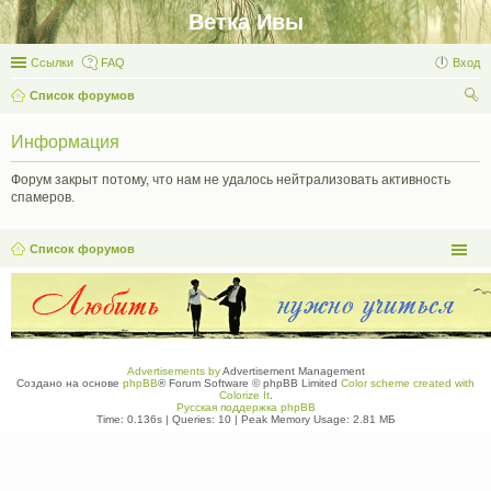
Ветка Ивы
Ссылки
FAQ
Вход
Список форумов
ои
Информация
ск
Форум закрыт потому, что нам не удалось нейтрализовать активность
спамеров.
Список форумов
Advertisements by
Advertisement Management
Создано на основе
phpBB
® Forum Software © phpBB Limited
Color scheme created with
Colorize It
.
Русская поддержка phpBB
Time: 0.136s
|
Queries: 10
| Peak Memory Usage: 2.81 МБ