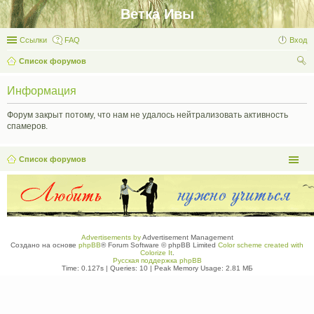
Ветка Ивы
Ссылки
FAQ
Вход
Список форумов
ои
Информация
ск
Форум закрыт потому, что нам не удалось нейтрализовать активность
спамеров.
Список форумов
Advertisements by
Advertisement Management
Создано на основе
phpBB
® Forum Software © phpBB Limited
Color scheme created with
Colorize It
.
Русская поддержка phpBB
Time: 0.127s
|
Queries: 10
| Peak Memory Usage: 2.81 МБ