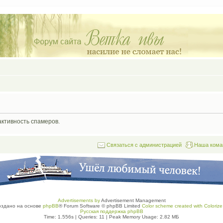
активность спамеров.
Связаться с администрацией
Наша кома
Advertisements by
Advertisement Management
оздано на основе
phpBB
® Forum Software © phpBB Limited
Color scheme created with Colorize 
Русская поддержка phpBB
Time: 1.556s
|
Queries: 11
| Peak Memory Usage: 2.82 МБ