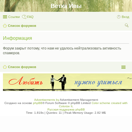
Ветка Ивы
Ссылки
FAQ
Вход
Список форумов
ои
Информация
ск
Форум закрыт потому, что нам не удалось нейтрализовать активность
спамеров.
Список форумов
Advertisements by
Advertisement Management
Создано на основе
phpBB
® Forum Software © phpBB Limited
Color scheme created with
Colorize It
.
Русская поддержка phpBB
Time: 1.819s
|
Queries: 11
| Peak Memory Usage: 2.82 МБ