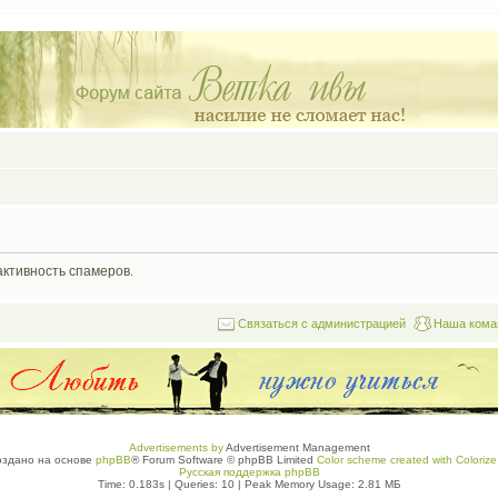
активность спамеров.
Связаться с администрацией
Наша кома
Advertisements by
Advertisement Management
оздано на основе
phpBB
® Forum Software © phpBB Limited
Color scheme created with Colorize 
Русская поддержка phpBB
Time: 0.183s
|
Queries: 10
| Peak Memory Usage: 2.81 МБ