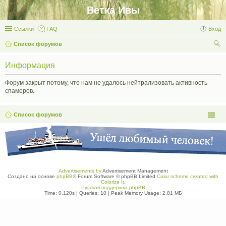
Ветка Ивы
Ссылки
FAQ
Вход
Список форумов
ои
Информация
ск
Форум закрыт потому, что нам не удалось нейтрализовать активность
спамеров.
Список форумов
Advertisements by
Advertisement Management
Создано на основе
phpBB
® Forum Software © phpBB Limited
Color scheme created with
Colorize It
.
Русская поддержка phpBB
Time: 0.120s
|
Queries: 10
| Peak Memory Usage: 2.81 МБ